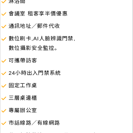
淋浴間
會議室 租客享半價優惠
通訊地址／郵件代收
數位刷卡,AI人臉辨識門禁,
數位攝影安全監控。
可攜帶訪客
24小時出入門禁系統
固定工作桌
三層桌邊櫃
專屬辦公室
市話線路／有線網路