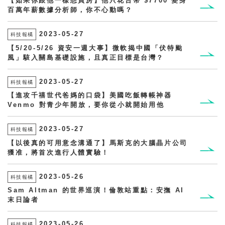
【如果你跟他一樣想買房】他只花台幣 $7700 變身
百萬年薪數據分析師，你不心動嗎？
2023-05-27
科技報橘
【5/20-5/26 資安一週大事】微軟揭中國「伏特颱
風」駭入關島基礎設施，且真正目標是台灣？
2023-05-27
科技報橘
【進攻千禧世代爸媽的口袋】美國吃飯轉帳神器
Venmo 對青少年開放，要你從小就開始用他
2023-05-27
科技報橘
【以後真的可用意念溝通了】馬斯克的大腦晶片公司
獲准，將首次進行人體實驗！
2023-05-26
科技報橘
Sam Altman 的世界巡演！倫敦站重點：安撫 AI
末日論者
2023-05-26
科技報橘