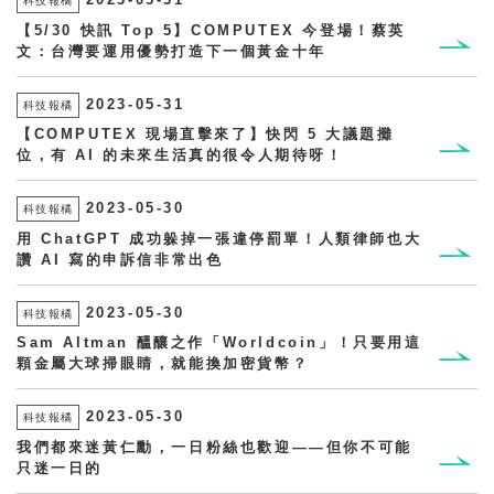
科技報橘
【5/30 快訊 Top 5】COMPUTEX 今登場！蔡英
文：台灣要運用優勢打造下一個黃金十年
2023-05-31
科技報橘
【COMPUTEX 現場直擊來了】快閃 5 大議題攤
位，有 AI 的未來生活真的很令人期待呀！
2023-05-30
科技報橘
用 ChatGPT 成功躲掉一張違停罰單！人類律師也大
讚 AI 寫的申訴信非常出色
2023-05-30
科技報橘
Sam Altman 醞釀之作「Worldcoin」！只要用這
顆金屬大球掃眼睛，就能換加密貨幣？
2023-05-30
科技報橘
我們都來迷黃仁勳，一日粉絲也歡迎——但你不可能
只迷一日的