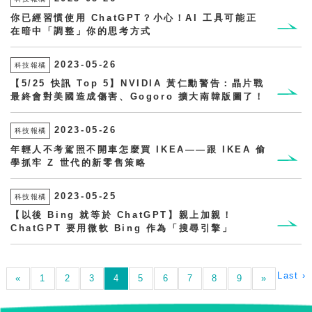
你已經習慣使用 ChatGPT？小心！AI 工具可能正
在暗中「調整」你的思考方式
2023-05-26
科技報橘
【5/25 快訊 Top 5】NVIDIA 黃仁勳警告：晶片戰
最終會對美國造成傷害、Gogoro 擴大南韓版圖了！
2023-05-26
科技報橘
年輕人不考駕照不開車怎麼買 IKEA——跟 IKEA 偷
學抓牢 Z 世代的新零售策略
2023-05-25
科技報橘
【以後 Bing 就等於 ChatGPT】親上加親！
ChatGPT 要用微軟 Bing 作為「搜尋引擎」
Last ›
«
1
2
3
4
5
6
7
8
9
»