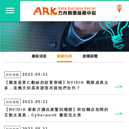
最新消息
創新科技
創業新聞
2023-05-31
科技報橘
【難道是黃仁勳給的財富密碼】NVIDIA 戰隊成員太
多，這幾天到底有誰宣布跟他們合作？
2023-05-31
科技報橘
【NVIDIA 新影片讓玩家驚到嘴開】和拉麵店老闆的
互動太逼真，Cyberpunk 畫面也太美
2023-05-31