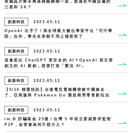
美國晶片禁令將為韓國網開一面，放過在中國設廠的
三星和 SK？
創新科技
2023-05-11
OpenAI 出手了！與全球最大數位學習平台「可汗學
院」合作，學生未來都不用上補習班了
創新科技
2023-05-11
這會是比 ChatGPT 更安全的 AI？OpenAI 前主管
創立的 AI 新創，想要打造「憲法 AI」
創新科技
2023-05-11
【5/10 精選快訊】台達電充電樁機密被中國偷走
了、亞馬遜與 Pokèmon Go 製造商秀零售新玩法
創新科技
2023-05-11
im.B 詐騙吸金 25億！台灣 5 年前立委就要求監管
P2P，金管會為何不想介入？