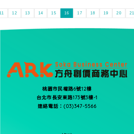
11
12
13
14
15
16
17
18
19
20
2
桃園市民權路6號12樓
台北市長安東路173號3樓-1
連絡電話：(03)347-5566